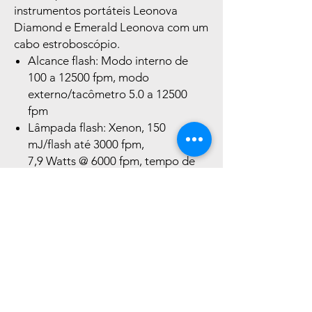
instrumentos portáteis Leonova
Diamond e Emerald Leonova com um
cabo estroboscópio.
Alcance flash: Modo interno de
100 a 12500 fpm, modo
externo/tacômetro 5.0 a 12500
fpm
Lâmpada flash: Xenon, 150
mJ/flash até 3000 fpm,
7,9 Watts @ 6000 fpm, tempo de
vida aproximadamente.100
milhões de flashes
Inclui bateria e caixa de transporte
Liknande
produkter