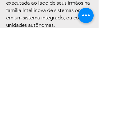
executada ao lado de seus irmãos na
família Intellinova de sistemas on-line
em um sistema integrado, ou como
unidades autônomas.
"Continuamos investindo em
equipamentos SPM para aumentar a
disponibilidade da fábrica, evitando
danos de rolamento que possam
evoluir para falhas."
Andreas Lindblom, Oficina Mecânica
gerente de manutenção, Södra Cell
Värö (Usando Intellinova Parallel EN)
Liknande
produkter