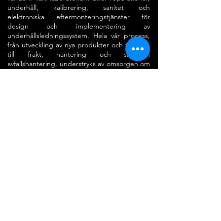
underhåll, kalibrering, sanitet och
elektroniska eftermonteringstjänster för
design och implementering av
underhållsledningssystem. Hela vår process,
från utveckling av nya produkter och tjänster,
till frakt, hantering och slutligen
avfallshantering, understryks av omsorgen om
miljön omkring oss.
I slutändan kommer detta att gynna
&quot;EASYVIB-kunder&quot; – genom att
hålla fokus på behov, tillfredsställelse och
relationer med våra kunder – samtidigt som vi
säkerställer att våra resurser används effektivt
och därmed begränsar
miljöpåverkan_cc781905-5cde 3194-bb3b-
136bad5cf58d_ av vår verksamhet.
Ladda ner våra internationella
certifikat - Laboratorieservicecenter -
Easyvib Lab.