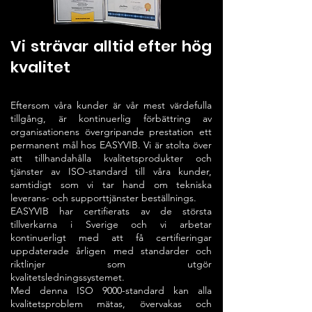
Vi strävar alltid efter hög
kvalitet
Eftersom våra kunder är vår mest värdefulla
tillgång, är kontinuerlig förbättring av
organisationens övergripande prestation ett
permanent mål hos EASYVIB. Vi är stolta över
att tillhandahålla kvalitetsprodukter och
tjänster av ISO-standard till våra kunder,
samtidigt som vi tar hand om tekniska
leverans- och supporttjänster
beställnings.
EASYVIB har certifierats av de största
tillverkarna i Sverige och vi arbetar
kontinuerligt med att få certifieringar
uppdaterade årligen med standarder och
riktlinjer som utgör
kvalitetsledningssystemet.
Med denna ISO 9000-standard kan alla
kvalitetsproblem mätas, övervakas och