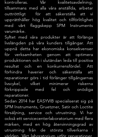
kontrolleras. Vår kvalitetsavdelning,
tillsammans med alla våra anställda, arbetar
outtröttligt för att säkerställa att vi
upprätthåller hög kvalitet och tillförlitlighet
med vårt flaggskepp SPM Instruments
varumärke.
Syftet med våra produkter är att förlänga
livslängden på våra kunders tillgångar. Att
uppnå detta har ekonomiska konsekvenser
för verksamheten genom att optimera
produktionen och i slutändan leda till positiva
resultat och en konkurrensfördel. Att
förhindra haverier och säkerställa att
reparationer görs i tid förlänger tillgångarnas
livscykel, vilket minimerar riskerna
förknippade med fel och onödiga
reparationer.
Sedan 2014 har EASYVIB specialiserat sig på
SPM Instruments, Gruetzner, Satir och Loctite
försäljning, service och utrustning. Vi har
också ett servicecenterlaboratorium med flera
märken, med en hög återvinningsgrad av
utrustning från de största tillverkarna i
världen. Vårt laboratorium utför reparationer,