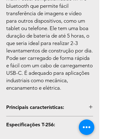
bluetooth que permite fácil
transferência de imagens e vídeo
para outros dispositivos, como um
tablet ou telefone. Ele tem uma boa
duração de bateria de até 5 horas, o
que seria ideal para realizar 2-3
levantamentos de construção por dia.
Pode ser carregado de forma rápida
e fácil com um cabo de carregamento
USB-C. É adequado para aplicações
industriais como mecânica,
encanamento e elétrica.
Principais características:
Detector ir 256x192
Especificações T-256:
Plataforma Android Open
Quadro de 30Hz
Saída HDMI para Imagens e Vídeo