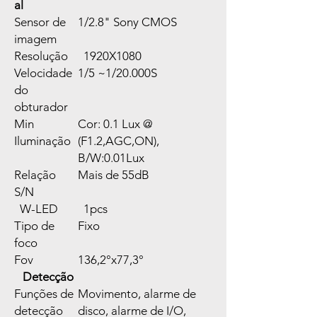
al
Sensor de
1/2.8" Sony CMOS
imagem
Resolução
1920X1080
Velocidade
1/5 ~1/20.000S
do
obturador
Min
Cor: 0.1 Lux @
Iluminação
(F1.2,AGC,ON),
B/W:0.01Lux
Relação
Mais de 55dB
S/N
W-LED
1pcs
Tipo de
Fixo
foco
Fov
136,2°x77,3°
Detecção
Funções de
Movimento, alarme de
detecção
disco, alarme de I/O,