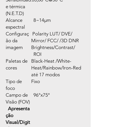
e térmica
(N.E.T.D)
Alcance
8~14μm
espectral
Configuraç
Polarity LUT/ DVE/
ão da
Mirror/ FCC/ /3D DNR
imagem
Brightness/Contrast/
ROI
Paletas de
Black-Heat /White-
cores
Heat/Rainbow/Iron-Red
até 17 modos
Tipo de
Fixo
foco
Campo de
96°x75°
Visão (FOV)
Apresenta
ção
Visual/Digit