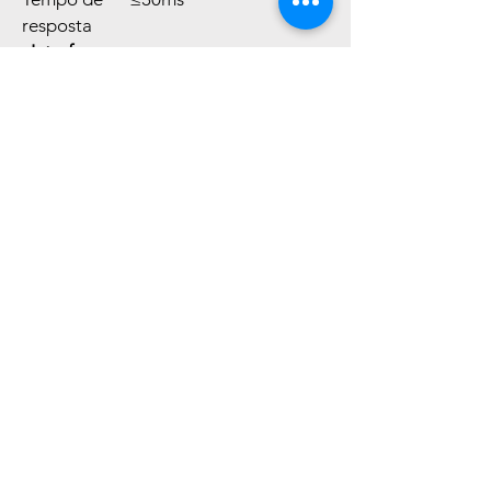
resposta
Interfaces
Interface de
Entrada/saída de alarme
áudio
de 1ch
Rj45
Sim
Ethernet
Protocolos
IPv4/IPv6,HTTP.RTSP/RTP
/RTCP,TCP
UDP,DHCP, DNS, PPPOE,
SMTP, SIP,802,1x
Interoperab
ONVIF, CGI. SDK
ilidade
Método de
Unicast
streaming
Entrada de
DC12V±10%
energia
Consumo
Máximo 10W
de energia