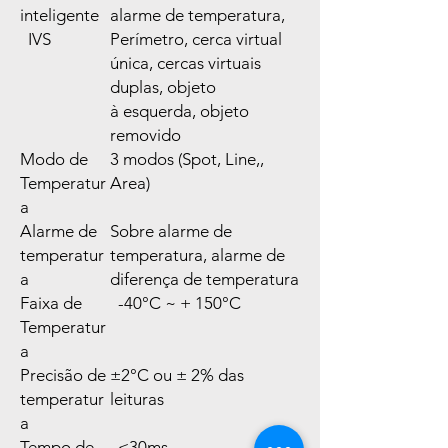
inteligente
alarme de temperatura,
IVS
Perímetro, cerca virtual
única, cercas virtuais
duplas, objeto
à esquerda, objeto
removido
Modo de
3 modos (Spot, Line,,
Temperatur
Area)
a
Alarme de
Sobre alarme de
temperatur
temperatura, alarme de
a
diferença de temperatura
Faixa de
-40°C ~ + 150°C
Temperatur
a
Precisão de
±2°C ou ± 2% das
temperatur
leituras
a
Tempo de
≤30ms