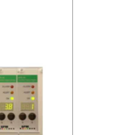
IR/CCD/Fusão/PiP
e
Cartão SD removível de
64GB
m
.JPG
MP4 (Vídeo Não
Radiométrico), RV (Vídeo
Radiométrico)
Voz e Texto