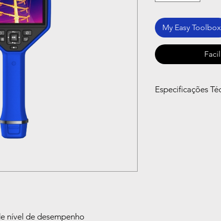
My Easy Toolbox
Faci
Especificações Té
Especificações:
Câmera térmica
Tipo de detector
Resolução do detec
Super Resolução
de nível de desempenho
FOV/Distância de 