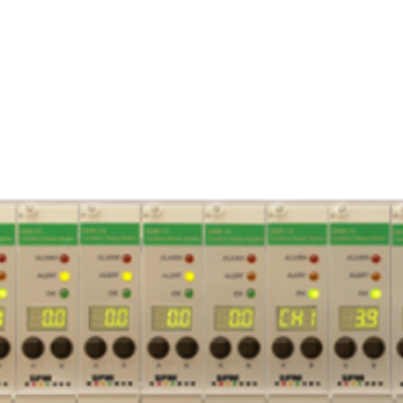
imagem
Modo de imagem
Armazenamento d
imagens
Tipo
Formato da image
Formato de vídeo
Anotação
Especificação do
ambiente