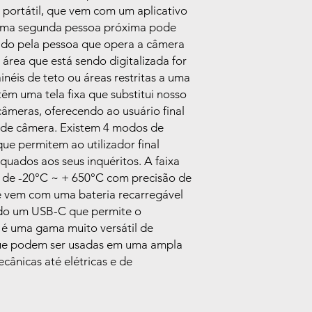
Mínima
 portátil, que vem com um aplicativo
e uma segunda pessoa próxima pode
Sensibilidade Térm
ado pela pessoa que opera a câmera
(N.E.T.D)
a área que está sendo digitalizada for
éis de teto ou áreas restritas a uma
Resolução Espacial
têm uma tela fixa que substitui nosso
 câmeras, oferecendo ao usuário final
Faixa Espectral
o de câmera. Existem 4 modos de
Taxa de quadros
ue permitem ao utilizador final
uados aos seus inquéritos. A faixa
Foco
 de -20°C ~ + 650°C com precisão de
le vem com uma bateria recarregável
do um USB-C que permite o
 é uma gama muito versátil de
Digital Zoom
que podem ser usadas em uma ampla
Medição
ânicas até elétricas e de
Faixa de Temperat