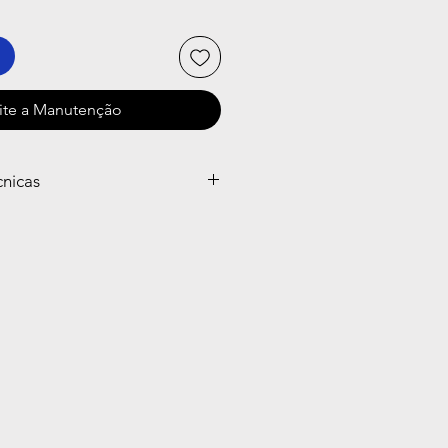
lite a Manutenção
cnicas
i-640
UFPA
tor
640x512
1280x960
Foco
24°x18° /0.3m