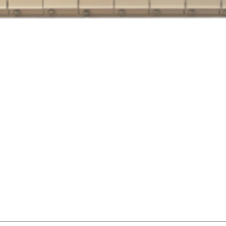
Faixa de Temperat
de Operação
Faixa de Temperat
de Armazenament
Humidade
Desempenho prote
Encapsulação
Choque/Vibração
Características Físi
Peso
Dimensões