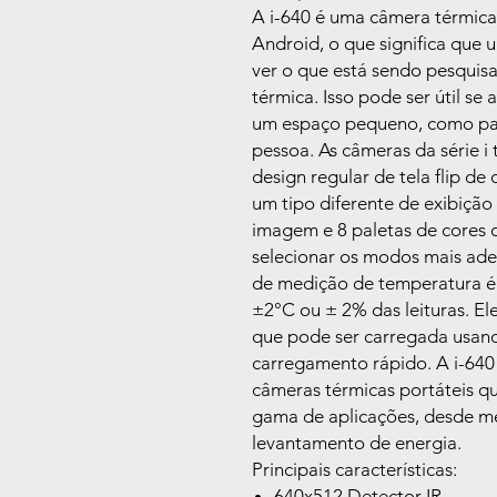
A i-640 é uma câmera térmica
Android, o que significa qu
ver o que está sendo pesquis
térmica. Isso pode ser útil se 
um espaço pequeno, como pain
pessoa. As câmeras da série i 
design regular de tela flip de
um tipo diferente de exibiçã
imagem e 8 paletas de cores q
selecionar os modos mais adeq
de medição de temperatura é
±2°C ou ± 2% das leituras. E
que pode ser carregada usan
carregamento rápido. A i-640
câmeras térmicas portáteis 
gama de aplicações, desde mec
levantamento de energia.
Principais características:
640x512 Detector IR