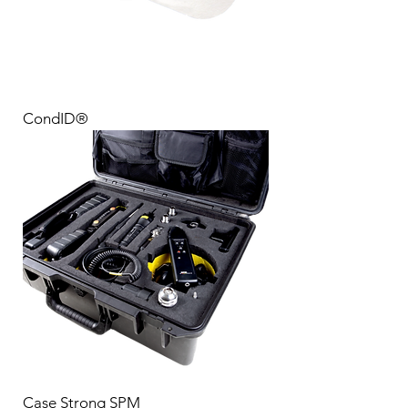
CondID®
Case Strong SPM