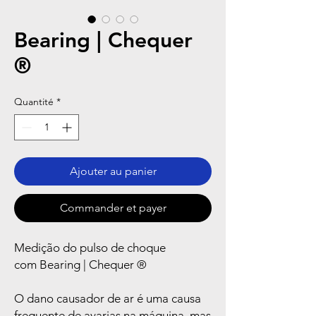
Bearing | Chequer
®️
Quantité
*
Ajouter au panier
Commander et payer
Medição do pulso de choque
com Bearing | Chequer ®️
O dano causador de ar é uma causa
frequente de avarias na máquina, mas