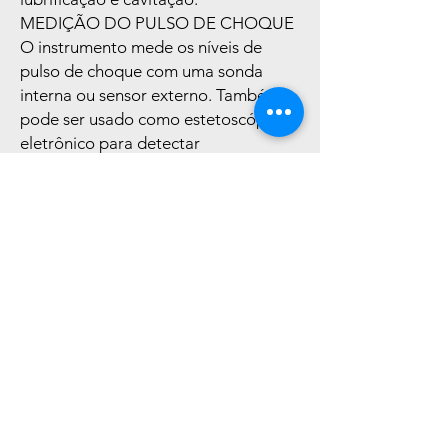
MEDIÇÃO DO PULSO DE CHOQUE
O instrumento mede os níveis de
pulso de choque com uma sonda
interna ou sensor externo. Também
pode ser usado como estetoscópio
eletrônico para detectar
irregularidades sonoras da máquina.
DESIGN ROBUSTO
Classificado como IP65, o
BearingChecker pode ser usado para
verificar a condição mecânica de
bombas, caixas de câmbio e
ventiladores nas condições
ambientais encontradas na maioria
das indústrias.
Articles